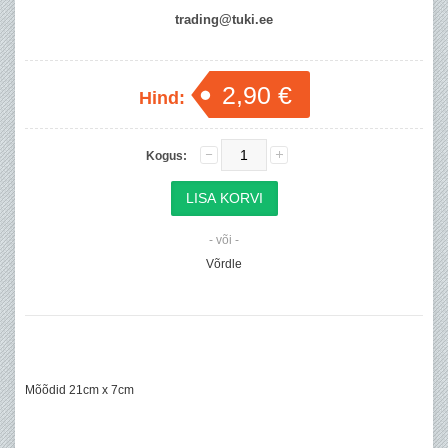
trading@tuki.ee
2,90 €
Hind:
Kogus:
- või -
Võrdle
Mõõdid 21cm x 7cm