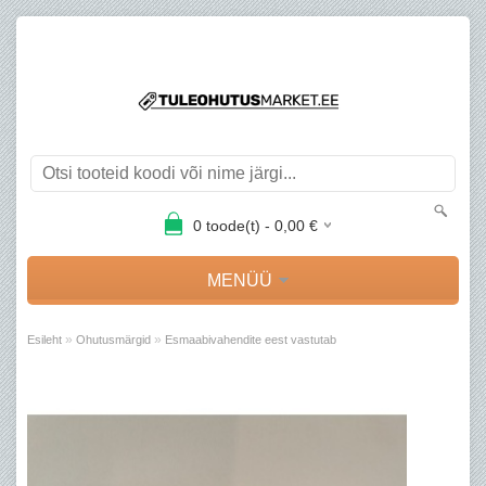
0
toode(t) -
0,00
€
MENÜÜ
»
»
Esileht
Ohutusmärgid
Esmaabivahendite eest vastutab