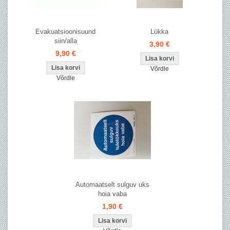
Evakuatsioonisuund
Lükka
siin/alla
3,90 €
9,90 €
Võrdle
Võrdle
Automaatselt sulguv uks
hoia vaba
1,90 €