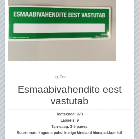
Zoom
Esmaabivahendite eest
vastutab
Tootekood:
973
Laoseis:
9
Tarneaeg:
3-5 päeva
Suurtemate koguste puhul küsige kindlasti hinnapakkumist!